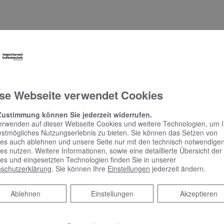
se Webseite verwendet Cookies
Zustimmung können Sie jederzeit widerrufen.
erwenden auf dieser Webseite Cookies und weitere Technologien, um 
estmögliches Nutzungserlebnis zu bieten. Sie können das Setzen von
es auch ablehnen und unsere Seite nur mit den technisch notwendige
es nutzen. Weitere Informationen, sowie eine detaillierte Übersicht der
es und eingesetzten Technologien finden Sie in unserer
schutzerklärung
. Sie können Ihre
Einstellungen
jederzeit ändern.
KEUCO PHÖNIX –
Ablehnen
Ablehnen
Einstellungen
Akzeptieren
Spiegelschrank punktet
mit reduziertem Design
und benutzerfreundlicher