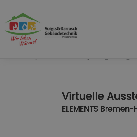
Could not find layerSlider with title or slug 'Slider_Sachlich_ha
Virtuelle Auss
ELEMENTS Bremen-