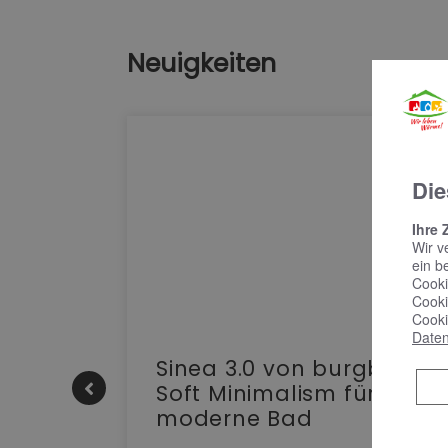
Neuigkeiten
Die
Ihre 
Wir v
ein b
Cooki
Cooki
Cooki
Daten
e |
Sinea 3.0 von burgbad:
Soft Minimalism für das
moderne Bad
nskomfort