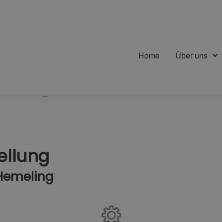
Home
Über uns
lbtransparent_VK' .
tellung
Hemeling