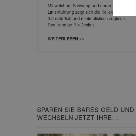
s
Mit weichem Schwung und neuer, markanter
M NEO
Linienführung zeigt sich die Kollektion Sinea
owohl zum
3.0 natürlich und minimalistisch zugleich.
Das trendige Re-Design…
WEITERLESEN >>
SPAREN SIE BARES GELD UND
WECHSELN JETZT IHRE
HEIZUNG!