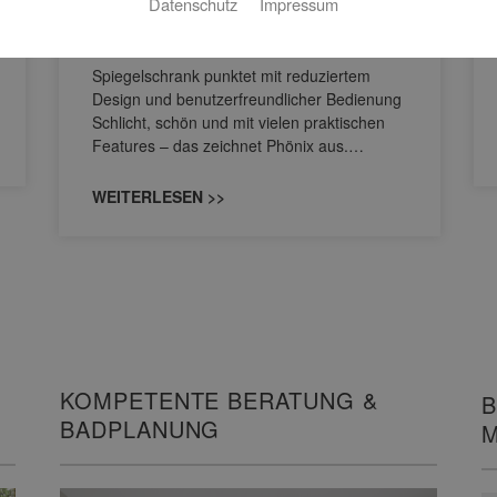
Datenschutz
Impressum
Bedienung
Spiegelschrank punktet mit reduziertem
Design und benutzerfreundlicher Bedienung
Schlicht, schön und mit vielen praktischen
Features – das zeichnet Phönix aus.…
WEITERLESEN >>
KOMPETENTE BERATUNG &
B
BADPLANUNG
M